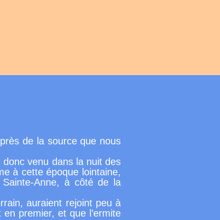
l, près de la source que nous
t donc venu dans la nuit des
ume à cette époque lointaine,
 à Sainte-Anne, à côté de la
ain, auraient rejoint peu à
x en premier, et que l’ermite