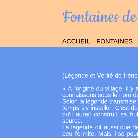
Fontaines de
ACCUEIL
FONTAINES
(Légende et Vérité de Irè
« A l’origine du village, il
connaissons sous le nom d
Selon la légende transmise 
temps s’y installer. C’est d
qu’il aurait construit sa h
source.
La légende dit aussi que d
peu l’ermite. Mais il se pou