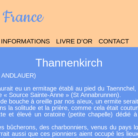
 France
INFORMATIONS
LIVRE D’OR
CONTACT
Thannenkirch
ne ANDLAUER)
 y aurait eu un ermitage établi au pied du Taennche
e « Source Sainte-Anne » (St Annabrunnen).
de bouche à oreille par nos aïeux, un ermite serai
ans la solitude et la prière, comme cela était cout
utte et élevé un oratoire (petite chapelle) dédié
es bûcherons, des charbonniers, venus du pays lorr
rrait aussi que ces pionniers aient occupé les lieu