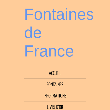
Fontaines
de
France
ACCUEIL
FONTAINES
INFORMATIONS
LIVRE D’OR