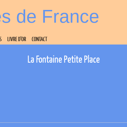
es de France
S
LIVRE D’OR
CONTACT
La Fontaine Petite Place