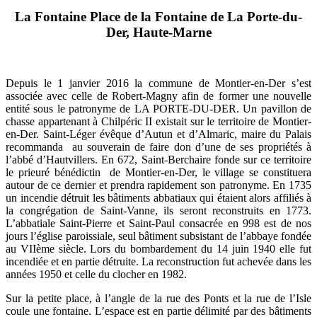
La Fontaine Place de la Fontaine de La Porte-du-
Der, Haute-Marne
Depuis le 1 janvier 2016 la commune de Montier-en-Der s’est
associée avec celle de Robert-Magny afin de former une nouvelle
entité sous le patronyme de LA PORTE-DU-DER. Un pavillon de
chasse appartenant à Chilpéric II existait sur le territoire de Montier-
en-Der. Saint-Léger évêque d’Autun et d’Almaric, maire du Palais
recommanda au souverain de faire don d’une de ses propriétés à
l’abbé d’Hautvillers. En 672, Saint-Berchaire fonde sur ce territoire
le prieuré bénédictin de Montier-en-Der, le village se constituera
autour de ce dernier et prendra rapidement son patronyme. En 1735
un incendie détruit les bâtiments abbatiaux qui étaient alors affiliés à
la congrégation de Saint-Vanne, ils seront reconstruits en 1773.
L’abbatiale Saint-Pierre et Saint-Paul consacrée en 998 est de nos
jours l’église paroissiale, seul bâtiment subsistant de l’abbaye fondée
au VIIème siècle. Lors du bombardement du 14 juin 1940 elle fut
incendiée et en partie détruite. La reconstruction fut achevée dans les
années 1950 et celle du clocher en 1982.
Sur la petite place, à l’angle de la rue des Ponts et la rue de l’Isle
coule une fontaine. L’espace est en partie délimité par des bâtiments