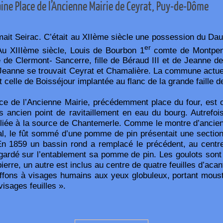
ine Place de l’Ancienne Mairie de Ceyrat, Puy-de-Dôme
it Seirac. C’était au XIIème siècle une possession du Dau
er
Au XIIIème siècle, Louis de Bourbon 1
comte de Montpen
e Clermont- Sancerre, fille de Béraud III et de Jeanne de
 Jeanne se trouvait Ceyrat et Chamalière. La commune actuel
 celle de Boisséjour implantée au flanc de la grande faille 
ace de l’Ancienne Mairie, précédemment place du four, est o
lus ancien point de ravitaillement en eau du bourg. Autrefoi
reliée à la source de Chantemerle. Comme le montre d’ancien
al, le fût sommé d’une pomme de pin présentait une section
En 1859 un bassin rond a remplacé le précédent, au centr
a gardé sur l’entablement sa pomme de pin. Les goulots sont
pierre, un autre est inclus au centre de quatre feuilles d’aca
iffons à visages humains aux yeux globuleux, portant mous
visages feuilles ».