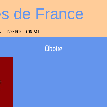
es de France
S
LIVRE D’OR
CONTACT
Ciboire