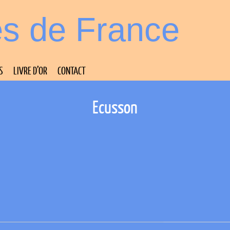
es de France
S
LIVRE D’OR
CONTACT
Ecusson