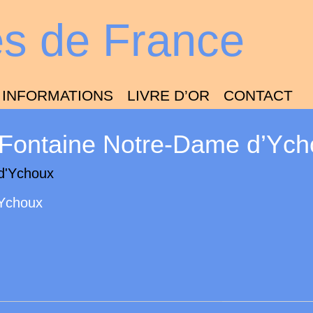
es de France
INFORMATIONS
LIVRE D’OR
CONTACT
 Fontaine Notre-Dame d’Ych
’Ychoux