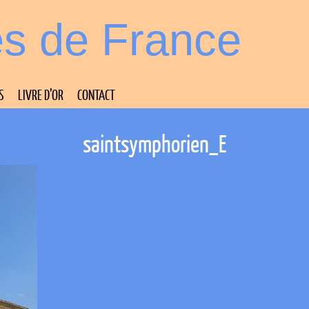
es de France
S
LIVRE D’OR
CONTACT
saintsymphorien_E