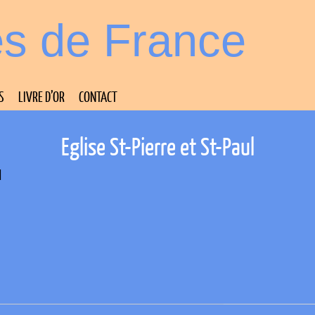
es de France
S
LIVRE D’OR
CONTACT
Eglise St-Pierre et St-Paul