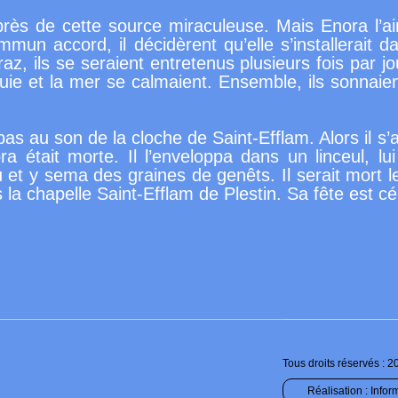
rès de cette source miraculeuse. Mais Enora l’aima
mun accord, il décidèrent qu’elle s’installerait d
z, ils se seraient entretenus plusieurs fois par j
 pluie et la mer se calmaient. Ensemble, ils sonnaien
as au son de la cloche de Saint-Efflam. Alors il s’a
nora était morte. Il l’enveloppa dans un linceul, 
u et y sema des graines de genêts. Il serait mort 
 la chapelle Saint-Efflam de Plestin. Sa fête est c
Tous droits réservés : 2
Réalisation :
Infor