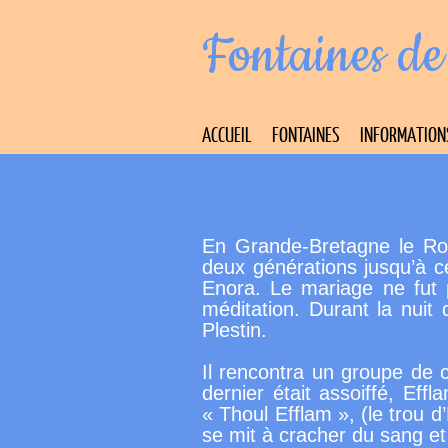
Fontaines de
ACCUEIL
FONTAINES
INFORMATION
E
n Grande-Bretagne le Ro
deux générations jusqu’à ce 
Enora. Le mariage ne fut 
méditation. Durant la nuit
Plestin.
I
l rencontra un groupe de c
dernier était assoiffé, Effl
« Thoul Efflam », (le trou d’
se mit à cracher du sang et