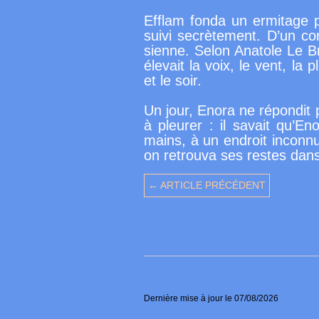
E
fflam fonda un ermitage p
suivi secrètement. D’un com
sienne. Selon Anatole Le Bra
élevait la voix, le vent, la
et le soir.
U
n jour, Enora ne répondit p
à pleurer : il savait qu’E
mains, à un endroit inconn
on retrouva ses restes dans
← ARTICLE PRÉCÉDENT
Dernière mise à jour le 07/08/2026