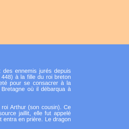
 des ennemis jurés depuis
448) à la fille du roi breton
eté pour se consacrer à la
a Bretagne où il débarqua à
 roi Arthur (son cousin). Ce
urce jaillit, elle fut appelé
 et entra en prière. Le dragon