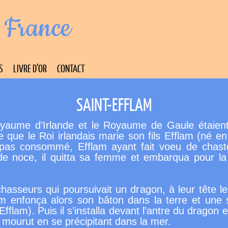
 France
S
LIVRE D’OR
CONTACT
SAINT-EFFLAM
yaume d’Irlande et le Royaume de Gaule étaient
que le Roi irlandais marie son fils Efflam (né en 
pas consommé, Efflam ayant fait voeu de chast
 de noce, il quitta sa femme et embarqua pour l
hasseurs qui poursuivait un dragon, à leur tête le
am enfonça alors son bâton dans la terre et une so
Efflam). Puis il s’installa devant l’antre du dragon
 mourut en se précipitant dans la mer.